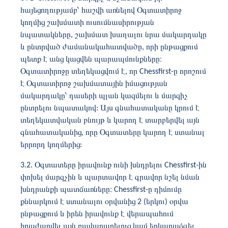
հայեցողությամբ՝ հաշվի առնելով Օգտատիրոջ
կողմից շախմատի ուսումնասիրության
նպատակները, շախմատ խաղալու նրա մակարդակը
և ընտրված ժամանակահատվածը, որի ընթացքում
պետք է անց կացվեն պարապմունքները։
Օգտատիրոջը տեղեկացվում է, որ Chessfirst-ը որոշում
է Օգտատիրոջ շախմատային իմացության
մակարդակը՝ դասերի պլան կազմելու և մարզիչ
ընտրելու նպատակով: Այս գնահատականը կրում է
տեղեկատվական բնույթ և կարող է տարբերվել այն
գնահատականից, որը Օգտատերը կարող է ստանալ
երրորդ կողմերից:
3.2. Օգտատերը իրավունք ունի խնդրելու Chessfirst-ին
փոխել մարզչին և պարտավոր է գրավոր նշել նման
խնդրանքի պատճառները։ Chessfirst-ը դիմումը
քննարկում է ստանալու օրվանից 2 (երկու) օրվա
ընթացքում և իրեն իրավունք է վերապահում
հրաժարվել այն բավարարելուց կամ երկարաձգել