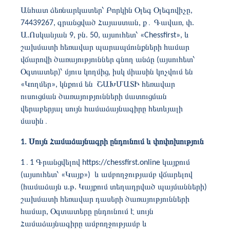
Անհատ ձեռնարկատեր՝ Բորկին Օլեգ Օլեգովիչը,
74439267, գրանցված Հայաստան, ք
․
Գավառ, փ.
Ա.Ոսկանյան 9, բն. 50, այսուհետ՝ «Chessfirst», և
շախմատի հեռավար պարապմունքների համար
վճարովի ծառայություններ գնող անձը (այսուհետ՝
Օգտատեր)՝ մյուս կողմից, իսկ միասին կոչվում են
«Կողմեր»,
կնքում են ՇԱԽՄԱՏԻ հեռավար
ուսուցման ծառայությունների մատուցման
վերաբերյալ սույն համաձայնագիրը հետևյալի
մասին
․
1. Սույն Համաձայնագրի ընդունում և փոփոխություն
1
․1
Գրանցվելով
https://chessfirst.online
կայքում
(այսուհետ՝ «Կայք») և ամբողջությամբ վճարելով
(համաձայն ս.թ. Կայքում տեղադրված պայմանների)
շախմատի հեռավար դասերի ծառայությունների
համար, Օգտատերը ընդունում է սույն
Համաձայնագիրը ամբողջությամբ և