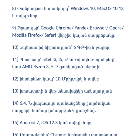
8) Օպերացիոն համակարգ՝ Windows 10, MacOS 10.13
և ավելի նոր;
9) Բրաուզեր՝ Google Chrome/ Yandex Browser/ Opera/
Mozilla Firefox/ Safari վերջին կայուն տարբերակը;
10) օպերատիվ հիշողություն՝ 6 ԳԲ-ից և բարձր;
11) Պրոցեսոր՝ intel i3, i5, i7 առնվազն 5-րդ սերնդի
կամ AMD Ryzen 3, 5, 7 ցանկացած սերնդի;
12) ինտերնետ կապ՝ 10 Մբիթ/վրկ և ավել;
13) խոսափողի և վեբ-տեսախցիկի առկայություն
14) 6.4. Նվազագույն պահանջները շարժական
սարքերի համար (սմարթֆոն/պլանշետ).
15) Android 7, iOS 12.3 կամ ավելի նոր;
16) Բրաուզերներ՝ Chrome-ի ընթացիկ տարբերակը,