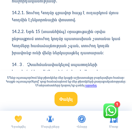
հաջորդականությամբ.
14.2.1. Տուժող Կողմը գրավոր հայց է ուղարկում մյուս
Կողմին էլեկտրոնային փոստով.
14.2.2. Եթե ​​15 (տասնհինգ) օրացուցային օրվա
ընթացքում տուժող կողմը պատասխան չստանա կամ
Կողմերը համաձայնության չգան, տուժող կողմն
իրավունք ունի վեճը ներկայացնել դատարան։
14
․
3
․
Չսահմանափակելով սպառողների
իրավունքները վեճի լուծման վայրի վերաբերյալ,
Մենք օգտագործում ենք թխուկներ մեր կայքի աշխատանքը բարելավելու համար:
Կողմերը համաձայնվում են, որ եթե հայց է
Կայքն օգտագործելով՝ դուք համաձայնում եք մեր թխուկների քաղաքականությանը։
Մանրամասները կարող եք գտնել
այստեղ
ներկայացվում Chessfirst-ի դեմ, ապա այն պետք է
ներկայացվի Սանկտ Պետերբուրգի շրջանային
Փակել
դատարան:
1
15. Վճարումը։
Բանկային քարտի միջոցով աբոնեմենտը վճարելու
Գրանցվել
Մարզիչները
Վճարը
Մուտք
համար համապատասխան էջում պետք է սեղմել