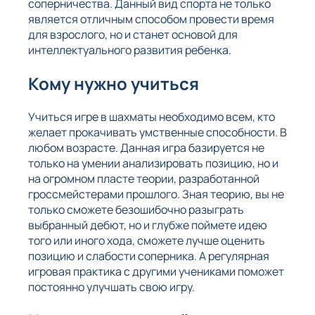
соперничества. Данный вид спорта не только
является отличным способом провести время
для взрослого, но и станет основой для
интеллектуального развития ребенка.
Кому нужно учиться
Учиться игре в шахматы необходимо всем, кто
желает прокачивать умственные способности. В
любом возрасте. Данная игра базируется не
только на умении анализировать позицию, но и
на огромном пласте теории, разработанной
гроссмейстерами прошлого. Зная теорию, вы не
только сможете безошибочно разыграть
выбранный дебют, но и глубже поймете идею
того или иного хода, сможете лучше оценить
позицию и слабости соперника. А регулярная
игровая практика с другими учениками поможет
постоянно улучшать свою игру.