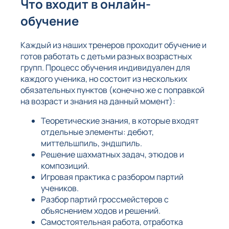
Что входит в онлайн-
обучение
Каждый из наших тренеров проходит обучение и
готов работать с детьми разных возрастных
групп. Процесс обучения индивидуален для
каждого ученика, но состоит из нескольких
обязательных пунктов (конечно же с поправкой
на возраст и знания на данный момент):
Теоретические знания, в которые входят
отдельные элементы: дебют,
миттельшпиль, эндшпиль.
Решение шахматных задач, этюдов и
композиций.
Игровая практика с разбором партий
учеников.
Разбор партий гроссмейстеров с
объяснением ходов и решений.
Самостоятельная работа, отработка