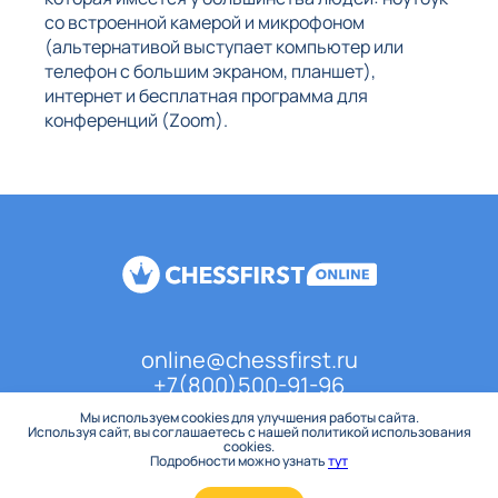
со встроенной камерой и микрофоном
(альтернативой выступает компьютер или
телефон с большим экраном, планшет),
интернет и бесплатная программа для
конференций (Zoom).
online@chessfirst.ru
+7(800)500-91-96
+7(702)745-68-06
Мы используем cookies для улучшения работы сайта.
Используя сайт, вы соглашаетесь с нашей политикой использования
cookies.
Подробности можно узнать
тут
Пишите нам в VK, Telegram, WhatsApp или
звоните по любым вопросам!