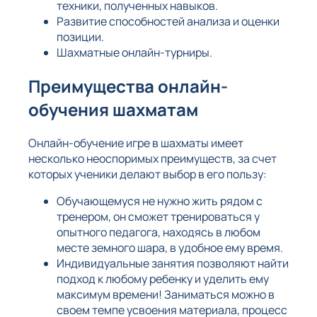
техники, полученных навыков.
Развитие способностей анализа и оценки
позиции.
Шахматные онлайн-турниры.
Преимущества онлайн-
обучения шахматам
Онлайн-обучение игре в шахматы имеет
несколько неоспоримых преимуществ, за счет
которых ученики делают выбор в его пользу:
Обучающемуся не нужно жить рядом с
тренером, он сможет тренироваться у
опытного педагога, находясь в любом
месте земного шара, в удобное ему время.
Индивидуальные занятия позволяют найти
подход к любому ребенку и уделить ему
максимум времени! Заниматься можно в
своем темпе усвоения материала, процесс