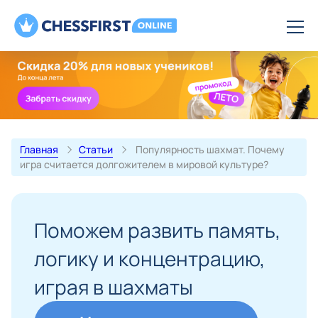
Главная
Статьи
Популярность шахмат. Почему
игра считается долгожителем в мировой культуре?
Поможем развить память,
логику и концентрацию,
играя в шахматы