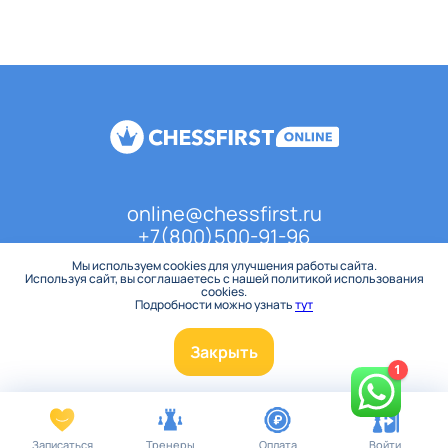
online@chessfirst.ru
+7(800)500-91-96
+7(702)745-68-06
Мы используем cookies для улучшения работы сайта.
Используя сайт, вы соглашаетесь с нашей политикой использования
cookies.
Подробности можно узнать
тут
Пишите нам в VK, Telegram, WhatsApp или
звоните по любым вопросам!
Закрыть
1
Записаться
Тренеры
Оплата
Войти