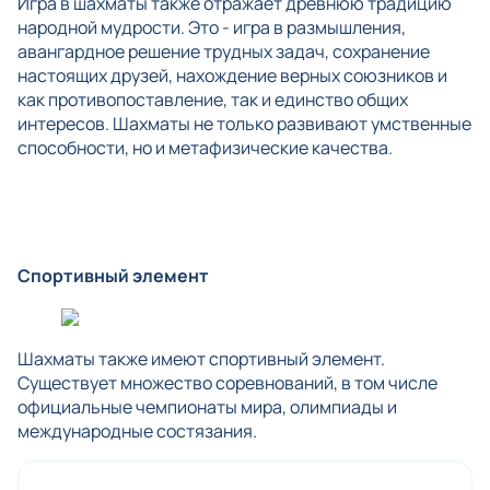
Игра в шахматы также отражает древнюю традицию
народной мудрости. Это - игра в размышления,
авангардное решение трудных задач, сохранение
настоящих друзей, нахождение верных союзников и
как противопоставление, так и единство общих
интересов. Шахматы не только развивают умственные
способности, но и метафизические качества.
Спортивный элемент
Шахматы также имеют спортивный элемент.
Существует множество соревнований, в том числе
официальные чемпионаты мира, олимпиады и
международные состязания.