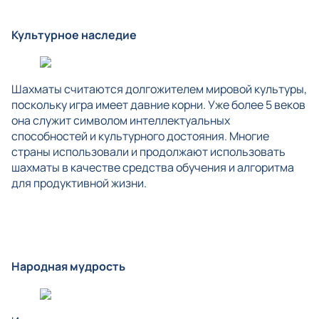
Культурное наследие
Шахматы считаются долгожителем мировой культуры,
поскольку игра имеет давние корни. Уже более 5 веков
она служит символом интеллектуальных
способностей и культурного достояния. Многие
страны использовали и продолжают использовать
шахматы в качестве средства обучения и алгоритма
для продуктивной жизни.
Народная мудрость