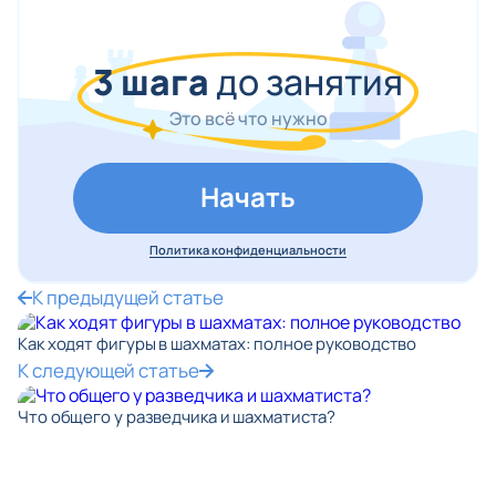
3 шага
до занятия
Это всё что нужно
Начать
Политика конфиденциальности
К предыдущей статье
Как ходят фигуры в шахматах: полное руководство
К следующей статье
Что общего у разведчика и шахматиста?