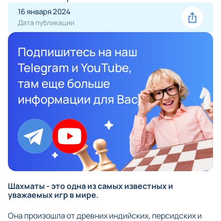
16 января 2024
Дата публикации
Подпишитесь на наш
Telegram и YouTube,
там еще больше
информации для Вас)
Шахматы - это одна из самых известных и
уважаемых игр в мире.
Она произошла от древних индийских, персидских и